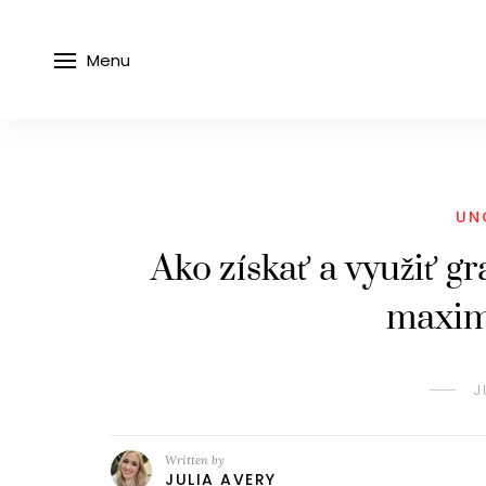
Menu
UN
Ako získať a využiť g
maxim
J
Written by
JULIA AVERY