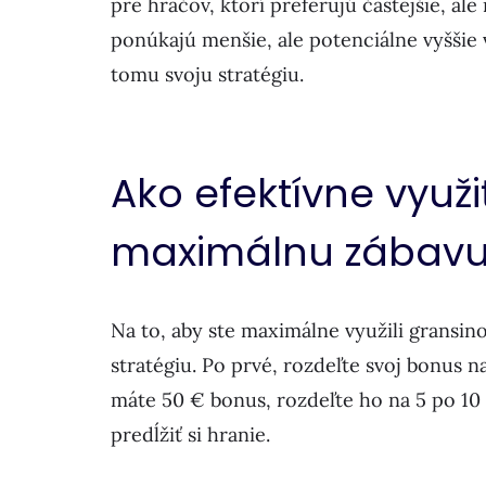
pre hráčov, ktorí preferujú častejšie, al
ponúkajú menšie, ale potenciálne vyššie 
tomu svoju stratégiu.
Ako efektívne využ
maximálnu zábav
Na to, aby ste maximálne využili gransin
stratégiu. Po prvé, rozdeľte svoj bonus n
máte 50 € bonus, rozdeľte ho na 5 po 10
predĺžiť si hranie.