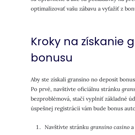
optimalizovať vašu zábavu a vyťažiť z b
Kroky na získanie 
bonusu
Aby ste získali gransino no deposit bonu
Po prvé, navštívte oficiálnu stránku
grans
bezproblémová, stačí vyplniť základné ú
úspešnej registrácii vám bude bonus aut
Navštívte stránku
gransino casino
a 