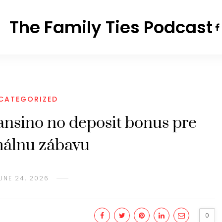
The Family Ties Podcast
CATEGORIZED
ransino no deposit bonus pre
álnu zábavu
UNE 24, 2026
0