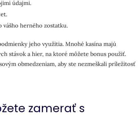
jimi údajmi.
et.
 vášho herného zostatku.
ť podmienky jeho využitia. Mnohé kasína majú
ych stávok a hier, na ktoré môžete bonus použiť.
asovým obmedzeniam, aby ste nezmeškali príležitosť
ôžete zamerať s
m