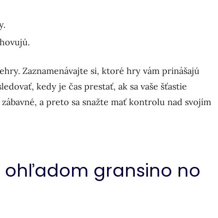
y.
yhovujú.
rehry. Zaznamenávajte si, ktoré hry vám prinášajú
ledovať, kedy je čas prestať, ak sa vaše šťastie
 zábavné, a preto sa snažte mať kontrolu nad svojím
ky ohľadom gransino no