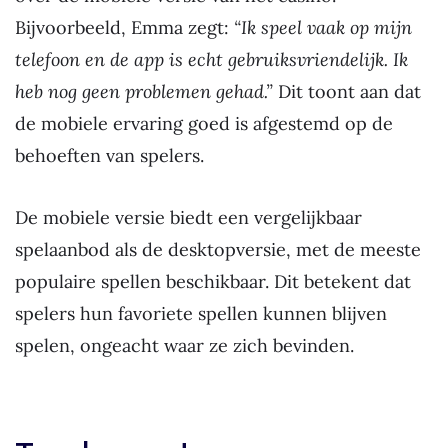
Bijvoorbeeld, Emma zegt:
“Ik speel vaak op mijn
telefoon en de app is echt gebruiksvriendelijk. Ik
heb nog geen problemen gehad.”
Dit toont aan dat
de mobiele ervaring goed is afgestemd op de
behoeften van spelers.
De mobiele versie biedt een vergelijkbaar
spelaanbod als de desktopversie, met de meeste
populaire spellen beschikbaar. Dit betekent dat
spelers hun favoriete spellen kunnen blijven
spelen, ongeacht waar ze zich bevinden.