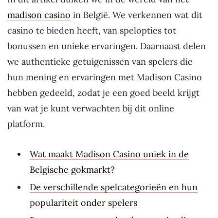
madison casino
in België. We verkennen wat dit
casino te bieden heeft, van spelopties tot
bonussen en unieke ervaringen. Daarnaast delen
we authentieke getuigenissen van spelers die
hun mening en ervaringen met Madison Casino
hebben gedeeld, zodat je een goed beeld krijgt
van wat je kunt verwachten bij dit online
platform.
Wat maakt Madison Casino uniek in de
Belgische gokmarkt?
De verschillende spelcategorieën en hun
populariteit onder spelers