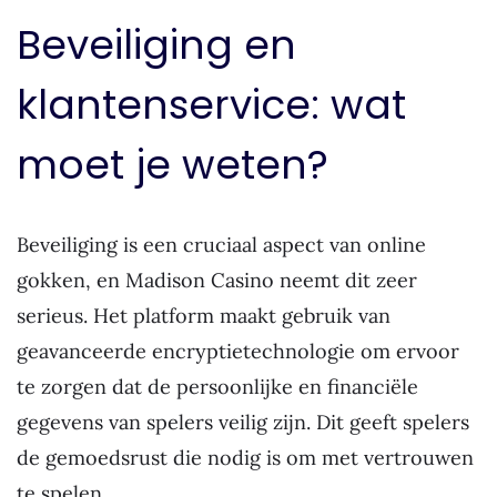
Beveiliging en
klantenservice: wat
moet je weten?
Beveiliging is een cruciaal aspect van online
gokken, en Madison Casino neemt dit zeer
serieus. Het platform maakt gebruik van
geavanceerde encryptietechnologie om ervoor
te zorgen dat de persoonlijke en financiële
gegevens van spelers veilig zijn. Dit geeft spelers
de gemoedsrust die nodig is om met vertrouwen
te spelen.