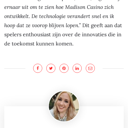
ernaar uit om te zien hoe Madison Casino zich
ontwikkelt. De technologie verandert snel en ik
hoop dat ze voorop blijven lopen.”
Dit geeft aan dat
spelers enthousiast zijn over de innovaties die in
de toekomst kunnen komen.