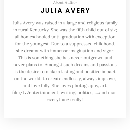
About Author
JULIA AVERY
Julia Avery was raised in a large and religious family
in rural Kentucky. She was the fifth child out of six;
all homeschooled until graduation with exception
for the youngest. Due to a suppressed childhood,
she dreamt with immense imagination and vigor.
This is something she has never outgrown and
never plans to. Amongst such dreams and passions
is the desire to make a lasting and positive impact
on the world, to create endlessly, always improve,
and love fully. She loves photography, art,
film/tv/entertainment, writing, politics, ....and most
everything really!