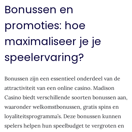
Bonussen en
promoties: hoe
maximaliseer je je
speelervaring?
Bonussen zijn een essentieel onderdeel van de
attractiviteit van een online casino. Madison
Casino biedt verschillende soorten bonussen aan,
waaronder welkomstbonussen, gratis spins en
loyaliteitsprogramma’s. Deze bonussen kunnen
spelers helpen hun speelbudget te vergroten en