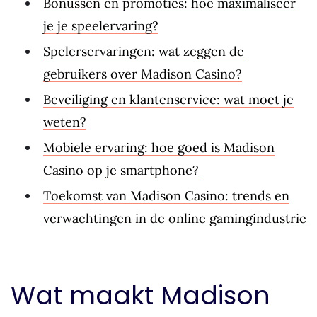
Bonussen en promoties: hoe maximaliseer
je je speelervaring?
Spelerservaringen: wat zeggen de
gebruikers over Madison Casino?
Beveiliging en klantenservice: wat moet je
weten?
Mobiele ervaring: hoe goed is Madison
Casino op je smartphone?
Toekomst van Madison Casino: trends en
verwachtingen in de online gamingindustrie
Wat maakt Madison