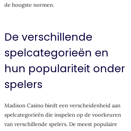
de hoogste normen.
De verschillende
spelcategorieën en
hun populariteit onder
spelers
Madison Casino biedt een verscheidenheid aan
spelcategorieën die inspelen op de voorkeuren
van verschillende spelers. De meest populaire