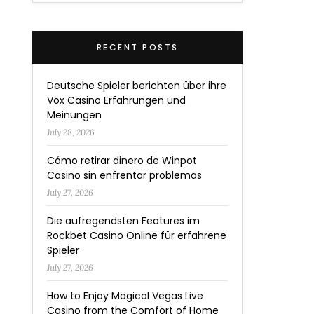
RECENT POSTS
Deutsche Spieler berichten über ihre
Vox Casino Erfahrungen und
Meinungen
July 28, 2026
Cómo retirar dinero de Winpot
Casino sin enfrentar problemas
July 27, 2026
Die aufregendsten Features im
Rockbet Casino Online für erfahrene
Spieler
July 27, 2026
How to Enjoy Magical Vegas Live
Casino from the Comfort of Home