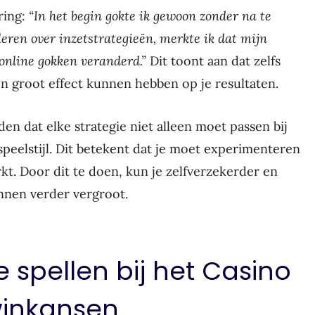
ring:
“In het begin gokte ik gewoon zonder na te
leren over inzetstrategieën, merkte ik dat mijn
online gokken veranderd.”
Dit toont aan dat zelfs
en groot effect kunnen hebben op je resultaten.
en dat elke strategie niet alleen moet passen bij
speelstijl. Dit betekent dat je moet experimenteren
t. Door dit te doen, kun je zelfverzekerder en
innen verder vergroot.
 spellen bij het Casino
winkansen