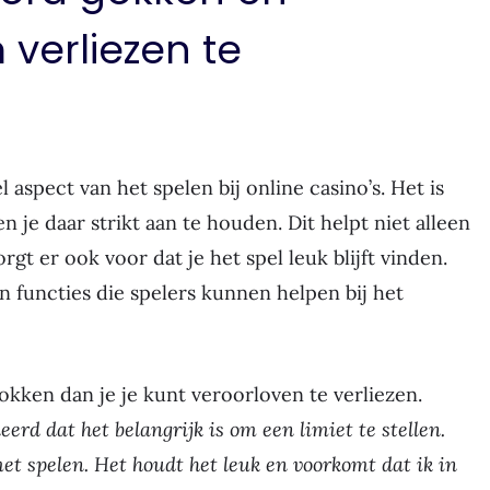
verliezen te
spect van het spelen bij online casino’s. Het is
n je daar strikt aan te houden. Dit helpt niet alleen
gt er ook voor dat je het spel leuk blijft vinden.
en functies die spelers kunnen helpen bij het
okken dan je je kunt veroorloven te verliezen.
leerd dat het belangrijk is om een limiet te stellen.
met spelen. Het houdt het leuk en voorkomt dat ik in