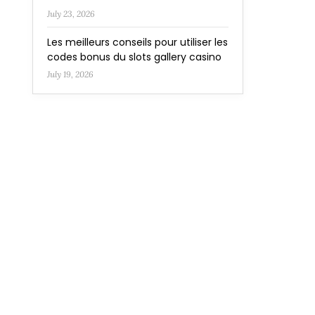
July 23, 2026
Les meilleurs conseils pour utiliser les
codes bonus du slots gallery casino
July 19, 2026