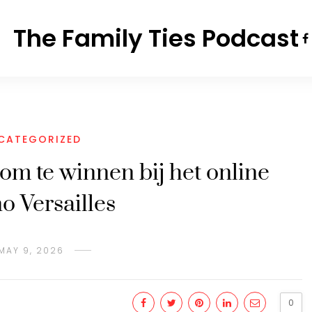
The Family Ties Podcast
CATEGORIZED
 om te winnen bij het online
o Versailles
MAY 9, 2026
0